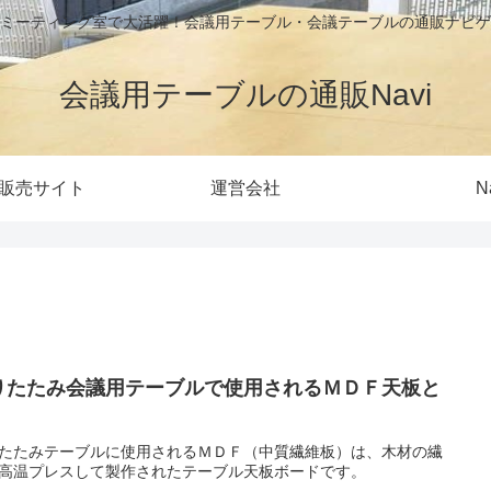
ミーティング室で大活躍！会議用テーブル・会議テーブルの通販ナビゲ
会議用テーブルの通販Navi
販売サイト
運営会社
N
りたたみ会議用テーブルで使用されるＭＤＦ天板と
たたみテーブルに使用されるＭＤＦ（中質繊維板）は、木材の繊
高温プレスして製作されたテーブル天板ボードです。