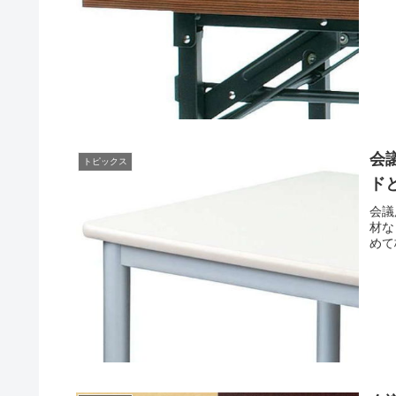
会
トピックス
ド
会議
材な
めて