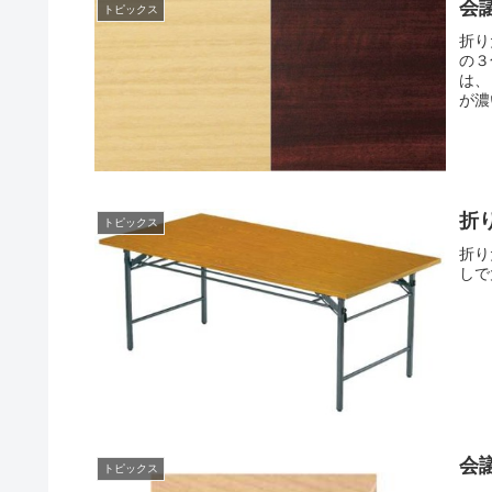
会
トピックス
折り
の３
は、
が濃
折
トピックス
折り
しで
会
トピックス