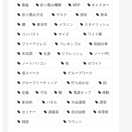
幕板
折り畳み機構
MDF
キャスター
折り畳み方法
デスク
形状
座卓
棚
耐水性
メラミン
スタイリッシュ
コンパクト
サイズ
ワイド脚
フリーアドレス
フレキシブル
収納台車
木目調
丸形
リフレッシュ
ノートPC
ノートパソコン
色
ホワイト
省スペース
グループワーク
グループミーティング
打ち合わせ
顔
定義
寸法
幅
電源タップ
移動
多目的
パネル
大会議場
講堂
セミナー
講義室
自治会館
体育館
雑談
ラウンジ