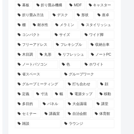
幕板
折り畳み機構
MDF
キャスター
折り畳み方法
デスク
形状
座卓
棚
耐水性
メラミン
スタイリッシュ
コンパクト
サイズ
ワイド脚
フリーアドレス
フレキシブル
収納台車
木目調
丸形
リフレッシュ
ノートPC
ノートパソコン
色
ホワイト
省スペース
グループワーク
グループミーティング
打ち合わせ
顔
定義
寸法
幅
電源タップ
移動
多目的
パネル
大会議場
講堂
セミナー
講義室
自治会館
体育館
雑談
ラウンジ