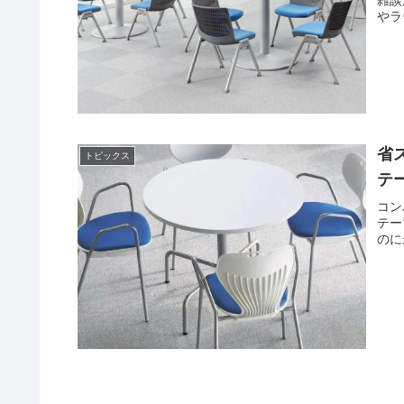
やラ
省
トピックス
テ
コン
テー
のに