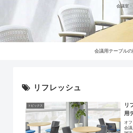
会議室・
会議用テーブルの
リフレッシュ
リ
トピックス
用
オフ
会議
雑談