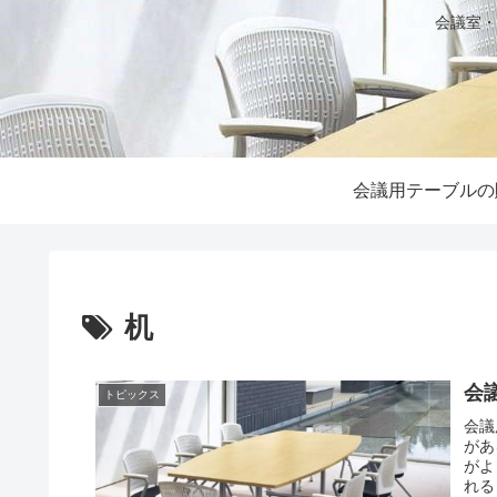
会議室・
会議用テーブルの
机
会
トピックス
会議
があ
がよ
れる