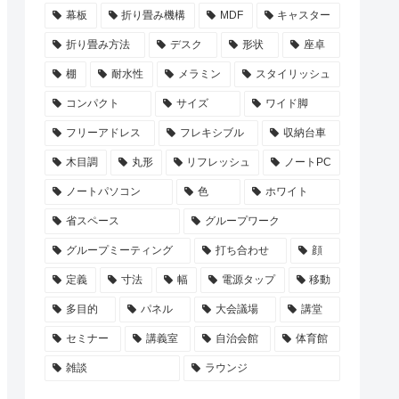
幕板
折り畳み機構
MDF
キャスター
折り畳み方法
デスク
形状
座卓
棚
耐水性
メラミン
スタイリッシュ
コンパクト
サイズ
ワイド脚
フリーアドレス
フレキシブル
収納台車
木目調
丸形
リフレッシュ
ノートPC
ノートパソコン
色
ホワイト
省スペース
グループワーク
グループミーティング
打ち合わせ
顔
定義
寸法
幅
電源タップ
移動
多目的
パネル
大会議場
講堂
セミナー
講義室
自治会館
体育館
雑談
ラウンジ